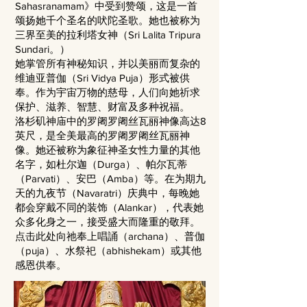
Sahasranamam》中受到赞颂，这是一首
颂扬她千个圣名的吠陀圣歌。她也被称为
三界至美的拉利塔女神（Sri Lalita Tripura
Sundari。）
她掌管所有神秘知识，并以美丽而复杂的
维迪亚普伽（Sri Vidya Puja）形式被供
奉。作为宇宙万物的慈母，人们向她祈求
保护、滋养、智慧、财富及多种祝福。
洛杉矶神庙中的罗阇罗阇丝瓦丽神像高达8
英尺，是全美最高的罗阇罗阇丝瓦丽神
像。她还被称为象征神圣女性力量的其他
名字，如杜尔迦（Durga）、帕尔瓦蒂
（Parvati）、安巴（Amba）等。在为期九
天的九夜节（Navaratri）庆典中，每晚她
都会穿戴不同的装饰（Alankar），代表她
众多化身之一，接受盛大而隆重的敬拜。
点击此处向祂奉上唱誦（archana）、普伽
（puja）、水祭祀（abhishekam）或其他
感恩供奉。