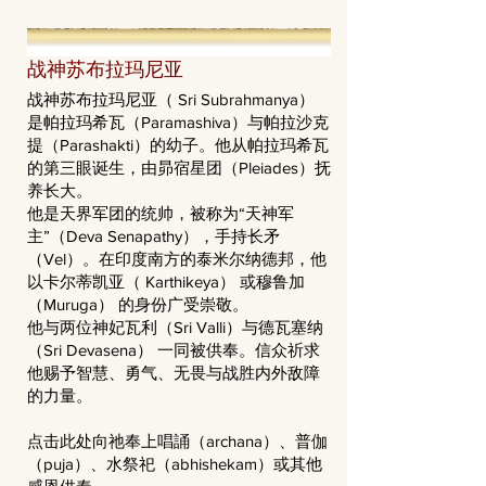
战神苏布拉玛尼亚
战神苏布拉玛尼亚（ Sri Subrahmanya）
是帕拉玛希瓦（Paramashiva）与帕拉沙克
提（Parashakti）的幼子。他从帕拉玛希瓦
的第三眼诞生，由昴宿星团（Pleiades）抚
养长大。
他是天界军团的统帅，被称为“天神军
主”（Deva Senapathy），手持长矛
（Vel）。在印度南方的泰米尔纳德邦，他
以卡尔蒂凯亚（ Karthikeya） 或穆鲁加
（Muruga） 的身份广受崇敬。
他与两位神妃瓦利（Sri Valli）与德瓦塞纳
（Sri Devasena） 一同被供奉。信众祈求
他赐予智慧、勇气、无畏与战胜内外敌障
的力量。
点击此处向祂奉上唱誦（archana）、普伽
（puja）、水祭祀（abhishekam）或其他