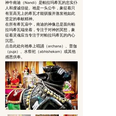
神牛南迪（Nandi）是帕拉玛希瓦的忠实仆
人和虔诚信徒。祂是一头公牛，象征着只
有至高无上的希瓦才能驯服并激发祂如此
坚定的奉献精神。
在所有希瓦庙中，南迪的神像总是面向帕
拉玛希瓦端坐着，专注于对神的冥想，象
征着灵魂应当专注于对帕拉玛希瓦的内心
沉思。
点击此处向祂奉上唱誦（archana）、普伽
（puja）、水祭祀（abhishekam）或其他
感恩供奉。