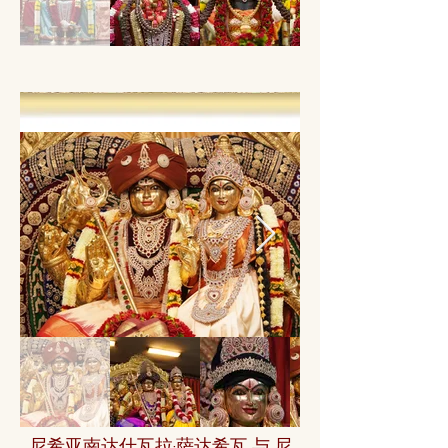
尼希亚南达什瓦拉·萨达希瓦 与 尼