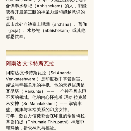
像供奉水祭祀（Abhishekam）的人，都能
获得开启第三眼的神圣力量和超越意识的
觉醒。
点击此处向祂奉上唱誦（archana）、普伽
（puja）、水祭祀（abhishekam）或其他
感恩供奉。
阿南达·文卡特斯瓦拉
阿南达·文卡特斯瓦拉（Sri Ananda
Venkateshwara ）是印度教中掌管财富、
虔诚与幸福关系的神祇。他的天界居所是
瓦昆塔（ Vaikunta） —— 一个神圣且永恒
不灭的领域。他的内心怀抱着 玛哈·拉克希
米女神（Sri Mahalakshmi ）—— 掌管丰
盛、健康与幸福关系的印度女神。
每年，数百万信徒都会在印度的蒂鲁玛拉·
蒂鲁帕提（Thirumala Thirupathi）神庙中
朝拜他，祈求神恩与福祉。