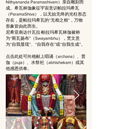
Nithyananda Paramashivam）亲自雕刻而
成。希瓦林伽象征宇宙意识帕拉玛希瓦
（ParamaShiva），以无始无终的光柱形态
存在，是帕拉玛希瓦的“无相之相”，万物
形象皆由此而生。
尼希亚南达什瓦拉·帕拉玛希瓦林伽被称
为“斯瓦扬布”（Swayambhu），梵文意
为“自我显现”、“自我存在”或“自我生成”。
点击此处可向祂献上唱诵（archana）、普
伽（puja）、水祭祀（abhishekam）或其
他感恩供奉。