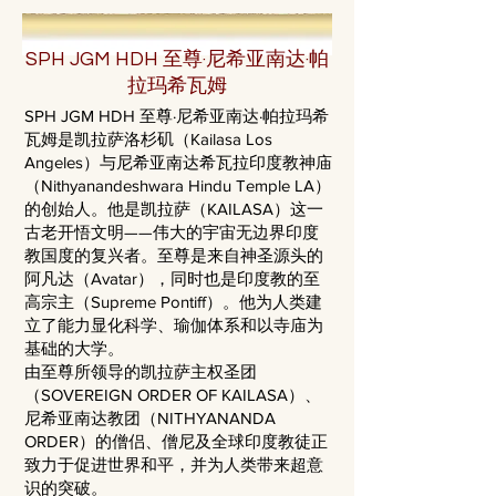
SPH JGM HDH 至尊·尼希亚南达·帕
拉玛希瓦姆
SPH JGM HDH 至尊·尼希亚南达·帕拉玛希
瓦姆是凯拉萨洛杉矶（Kailasa Los
Angeles）与尼希亚南达希瓦拉印度教神庙
（Nithyanandeshwara Hindu Temple LA）
的创始人。他是凯拉萨（KAILASA）这一
古老开悟文明——伟大的宇宙无边界印度
教国度的复兴者。至尊是来自神圣源头的
阿凡达（Avatar），同时也是印度教的至
高宗主（Supreme Pontiff）。他为人类建
立了能力显化科学、瑜伽体系和以寺庙为
基础的大学。
由至尊所领导的凯拉萨主权圣团
（SOVEREIGN ORDER OF KAILASA）、
尼希亚南达教团（NITHYANANDA
ORDER）的僧侣、僧尼及全球印度教徒正
致力于促进世界和平，并为人类带来超意
识的突破。