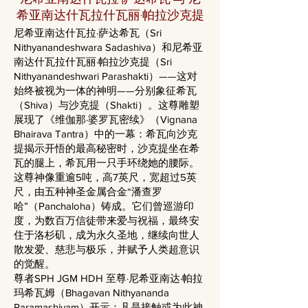
希亚南达什瓦拉什瓦丽·帕拉沙克提
尼希亚南达什瓦拉·萨达希瓦（Sri
Nithyanandeshwara Sadashiva）和尼希亚
南达什瓦拉什瓦丽·帕拉沙克提（Sri
Nithyanandeshwari Parashakti）——这对
始终被视为一体的神明——分别象征希瓦
（Shiva）与沙克提（Shakti）。这尊雕塑
展现了《维伽那·婆罗瓦密续》（Vignana
Bhairava Tantra）中的一幕：希瓦向沙克
提揭示开悟的最高秘密时，沙克提坐在希
瓦的腿上，希瓦用一只手环绕她的腰际。
这尊神像重逾5吨，高7英尺，宽超过5英
尺，由五种神圣金属合金“潘查罗
哈”（Panchaloha）铸成。它们曾巡游印
度，为数百万信徒带来爱与祝福，最终安
住于洛杉矶，成为永久圣地，继续向世人
散发爱、慈悲与极乐，并赋予人类超意识
的觉醒。
尊者SPH JGM HDH 至尊·尼希亚南达·帕拉
玛希瓦姆（Bhagavan Nithyananda
Paramashivam）开示：凡是接触或为此神