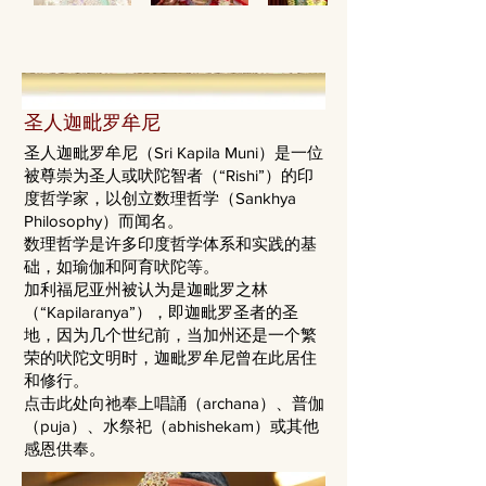
圣人迦毗罗牟尼
圣人迦毗罗牟尼（Sri Kapila Muni）是一位
被尊崇为圣人或吠陀智者（“Rishi”）的印
度哲学家，以创立数理哲学（Sankhya
Philosophy）而闻名。
数理哲学是许多印度哲学体系和实践的基
础，如瑜伽和阿育吠陀等。
加利福尼亚州被认为是迦毗罗之林
（“Kapilaranya”），即迦毗罗圣者的圣
地，因为几个世纪前，当加州还是一个繁
荣的吠陀文明时，迦毗罗牟尼曾在此居住
和修行。
点击此处向祂奉上唱誦（archana）、普伽
（puja）、水祭祀（abhishekam）或其他
感恩供奉。