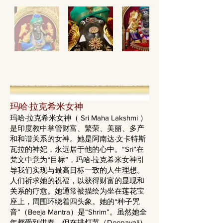
玛哈·拉克希米女神
玛哈·拉克希米女神（ Sri Maha Lakshmi ）
是印度教中掌管财富、繁荣、美丽、多产
和和谐关系的女神。她是阿南达·文卡特斯
瓦拉的神妃，永远居于他的心中。“Sri”在
梵文中意为“目标”，玛哈·拉克希米女神引
导我们实现与最高目标一致的人生理想。
人们祈求她的祝福，以获得财富的显现和
关系的疗愈。她通常被描绘为坐在莲花宝
座上，周围环绕着四头象。她的“种子咒
音”（Beeja Mantra）是“Shrim”。虽然她全
年都受到供奉，但在排灯节（Deepavali）