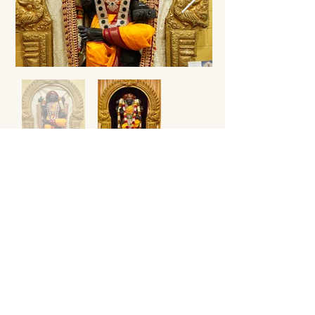
九大行星神
九大行星神（Navagrahas）是印度教中象
征九大行星的神明，广泛在印度各地的寺
庙中以神像形式供奉。它们遵循帕拉玛希
瓦的宇宙意志，通过我们生命中的各种顺
境与逆境，引导人们走向觉悟，并帮助我
们完成在人世间的业力清算。敬拜九大行
星神可以祈求其帮助疗愈不良业力、修复