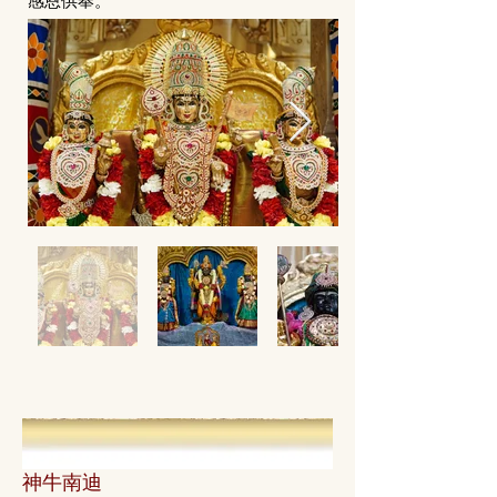
感恩供奉。
神牛南迪