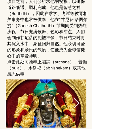
项目之前，人们会祈求他的祝福，以确保
道路畅通、顺利完成。他也是智慧之神
（Budhdhi），因此在求学、考试等教育相
关事务中也常被供奉。他在“甘尼萨·洽图尔
提”（Ganesh Chathurthi）节期间受到热烈
庆祝，节日充满歌舞、色彩和甜点。人们
会制作甘尼萨的泥塑神像，节日结束时将
其沉入水中，象征回归自然。他亲切可爱
的形象和亲民的气质，使他成为全球信徒
心中的挚爱神明。
点击此处向祂奉上唱誦（archana）、普伽
（puja）、水祭祀（abhishekam）或其他
感恩供奉。