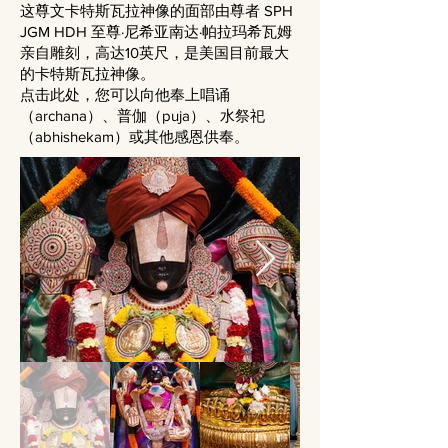
这尊文卡特斯瓦拉神像的面部由尊者 SPH
JGM HDH 至尊·尼希亚南达·帕拉玛希瓦姆
亲自雕刻，高达10英尺，是美国目前最大
的卡特斯瓦拉神像。
点击此处，您可以向他奉上唱诵
（archana）、普伽（puja）、水祭祀
（abhishekam）或其他感恩供奉。